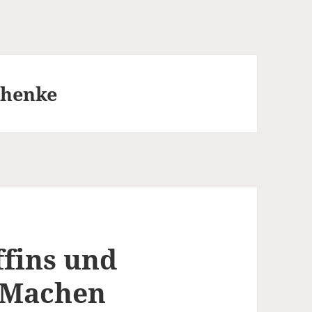
chenke
fins und
r Machen