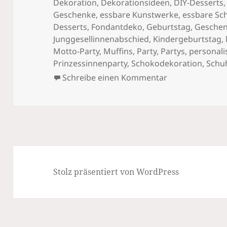
Dekoration
,
Dekorationsideen
,
DIY-Desserts
Geschenke
,
essbare Kunstwerke
,
essbare Sc
Desserts
,
Fondantdeko
,
Geburtstag
,
Gesche
Junggesellinnenabschied
,
Kindergeburtstag
,
Motto-Party
,
Muffins
,
Party
,
Partys
,
personali
Prinzessinnenparty
,
Schokodekoration
,
Schu
zu „Schuhe“ au
Schreibe einen Kommentar
Stolz präsentiert von WordPress