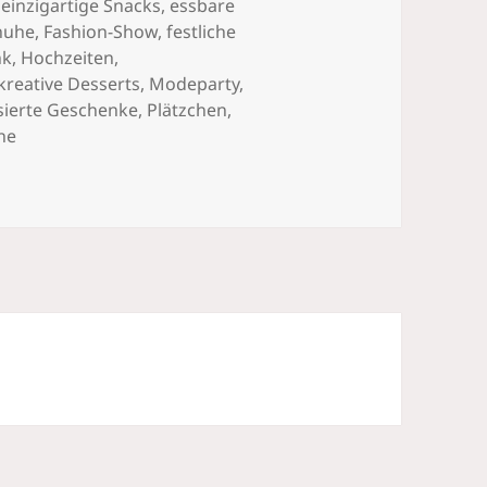
,
einzigartige Snacks
,
essbare
huhe
,
Fashion-Show
,
festliche
nk
,
Hochzeiten
,
kreative Desserts
,
Modeparty
,
sierte Geschenke
,
Plätzchen
,
he
s Muffins und Plätzchen Selber Machen