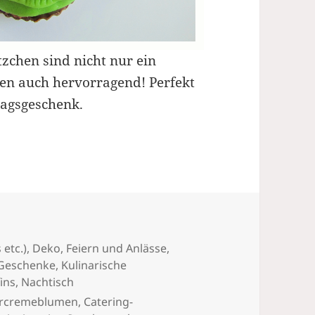
zchen sind nicht nur ein
ken auch hervorragend! Perfekt
tagsgeschenk.
Selber Machen
 etc.)
,
Deko
,
Feiern und Anlässe
,
Geschenke
,
Kulinarische
ins
,
Nachtisch
ercremeblumen
,
Catering-