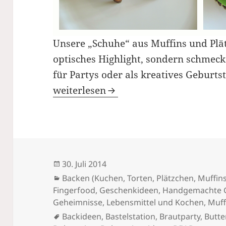
Unsere „Schuhe“ aus Muffins und Plät
optisches Highlight, sondern schmec
für Partys oder als kreatives Geburts
„Schuhe“ aus Muffins und Plätzchen 
weiterlesen
Veröffentlicht
30. Juli 2014
am
Kategorien
Backen (Kuchen, Torten, Plätzchen, Muffins
Fingerfood
,
Geschenkideen
,
Handgemachte 
Geheimnisse
,
Lebensmittel und Kochen
,
Muff
Schlagwörter
Backideen
,
Bastelstation
,
Brautparty
,
Butt