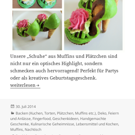
Unsere „Schuhe“ aus Muffins und Plätzchen sind
nicht nur ein optisches Highlight, sondern
schmecken auch hervorragend! Perfekt für Partys
oder als kreatives Geburtstagsgeschenk.
„Schuhe“ aus Muffins und Plätzchen Selber Machen
weiterlesen
Veröffentlicht
30. Juli 2014
am
Kategorien
Backen (Kuchen, Torten, Plätzchen, Muffins etc.)
,
Deko
,
Feiern
und Anlässe
,
Fingerfood
,
Geschenkideen
,
Handgemachte
Geschenke
,
Kulinarische Geheimnisse
,
Lebensmittel und Kochen
,
Muffins
,
Nachtisch