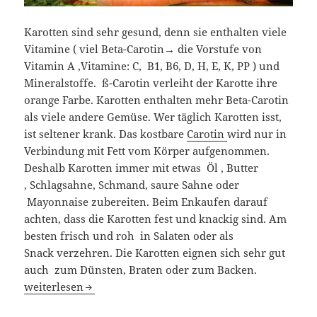
Karotten sind sehr gesund, denn sie enthalten viele
Vitamine ( viel Beta-Carotin→ die Vorstufe von
Vitamin A ,Vitamine: C, B1, B6, D, H, E, K, PP ) und
Mineralstoffe. ß-Carotin verleiht der Karotte ihre
orange Farbe. Karotten enthalten mehr Beta-Carotin
als viele andere Gemüse. Wer täglich Karotten isst,
ist seltener krank. Das kostbare
Carotin
wird nur in
Verbindung mit Fett vom Körper aufgenommen.
Deshalb Karotten immer mit etwas Öl , Butter
, Schlagsahne, Schmand, saure Sahne oder
Mayonnaise zubereiten. Beim Enkaufen darauf
achten, dass die Karotten fest und knackig sind. Am
besten frisch und roh in Salaten oder als
Snack verzehren. Die Karotten eignen sich sehr gut
auch zum Dünsten, Braten oder zum Backen.
Leicht und gesund über den Winter mit Karotten.
weiterlesen