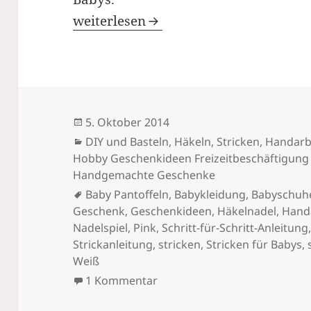
Schöne, warme Baby Pantoffeln selber
weiterlesen
Veröffentlicht
5. Oktober 2014
am
Kategorien
DIY und Basteln
,
Häkeln, Stricken
,
Handarbe
Hobby Geschenkideen Freizeitbeschäftigung A
Handgemachte Geschenke
Schlagwörter
Baby Pantoffeln
,
Babykleidung
,
Babyschuh
Geschenk
,
Geschenkideen
,
Häkelnadel
,
Hand
Nadelspiel
,
Pink
,
Schritt-für-Schritt-Anleitung
Strickanleitung
,
stricken
,
Stricken für Babys
,
Weiß
zu Schöne, warme Baby Pantof
1 Kommentar