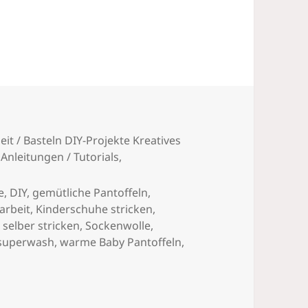
 stricken
it / Basteln DIY-Projekte Kreatives
nleitungen / Tutorials
,
e
,
DIY
,
gemütliche Pantoffeln
,
arbeit
,
Kinderschuhe stricken
,
,
selber stricken
,
Sockenwolle
,
superwash
,
warme Baby Pantoffeln
,
feln selber stricken