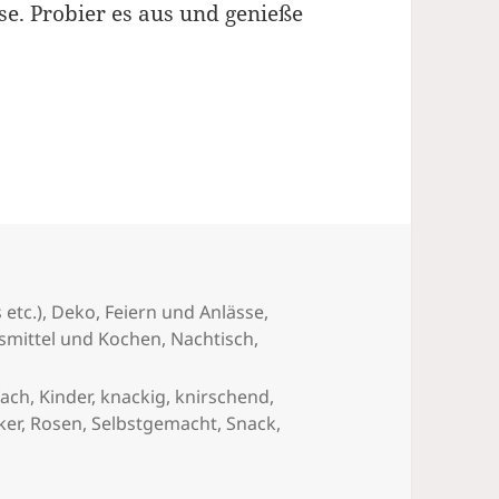
e. Probier es aus und genieße
lbermachen
 etc.)
,
Deko
,
Feiern und Anlässe
,
smittel und Kochen
,
Nachtisch
,
fach
,
Kinder
,
knackig
,
knirschend
,
ker
,
Rosen
,
Selbstgemacht
,
Snack
,
osen: Ein Genuss zum Selbermachen