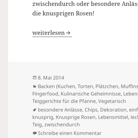
zwischendurch oder besondere Anläss
die knusprigen Rosen!
Knusprige Rosen: Ein Genuss zum Se
weiterlesen
Veröffentlicht
8. Mai 2014
am
Kategorien
Backen (Kuchen, Torten, Plätzchen, Muffins
Fingerfood
,
Kulinarische Geheimnisse
,
Leben
Teiggerichte für die Pfanne
,
Vegetarisch
Schlagwörter
besondere Anlässe
,
Chips
,
Dekoration
,
ein
knusprig
,
Knusprige Rosen
,
Lebensmittel
,
lec
Teig
,
zwischendurch
zu Knusprige R
Schreibe einen Kommentar