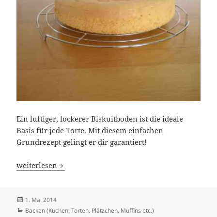
Ein luftiger, lockerer Biskuitboden ist die ideale
Basis für jede Torte. Mit diesem einfachen
Grundrezept gelingt er dir garantiert!
Biskuitboden für Torten: Das perfekte Grundrezept zum
weiterlesen
Veröffentlicht
1. Mai 2014
am
Kategorien
Backen (Kuchen, Torten, Plätzchen, Muffins etc.)