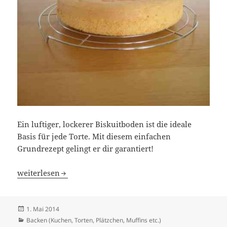
Ein luftiger, lockerer Biskuitboden ist die ideale
Basis für jede Torte. Mit diesem einfachen
Grundrezept gelingt er dir garantiert!
Biskuitboden für Torten: Das perfekte Grundrezept zum
weiterlesen
Veröffentlicht
1. Mai 2014
am
Kategorien
Backen (Kuchen, Torten, Plätzchen, Muffins etc.)