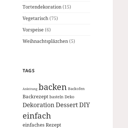
Tortendekoration
(15)
Vegetarisch
(75)
Vorspeise
(6)
Weihnachtspläzchen
(5)
TAGS
backen
Backofen
Anleitung
Backrezept
basteln
Deko
Dessert
DIY
Dekoration
einfach
einfaches Rezept