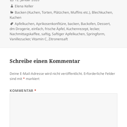
am
Autor
Elena Keller
Kategorien
Backen (Kuchen, Torten, Plätzchen, Muffins etc.)
,
Blechkuchen,
Kuchen
Schlagwörter
Apfelkuchen
,
Aprikosenkonfitüre
,
backen
,
Backofen
,
Dessert
,
dm Drogerie
,
einfach
,
frische Äpfel
,
Kuchenrezept
,
lecker
,
Nachmittagskaffee
,
saftig
,
Saftiger Apfelkuchen
,
Springform
,
Vanillezucker
,
Vitamin C
,
Zitronensaft
Schreibe einen Kommentar
Deine E-Mail-Adresse wird nicht veröffentlicht.
Erforderliche Felder
sind mit
*
markiert
KOMMENTAR
*