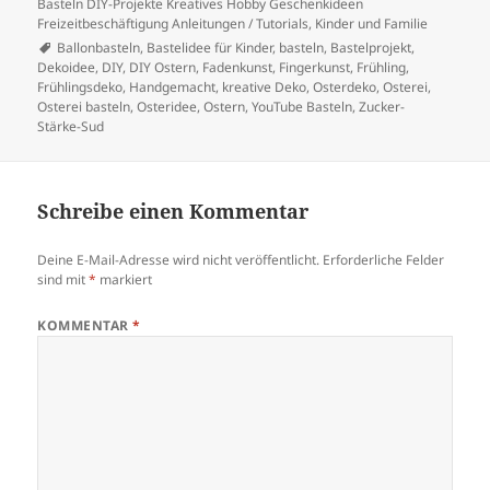
Basteln DIY-Projekte Kreatives Hobby Geschenkideen
Freizeitbeschäftigung Anleitungen / Tutorials
,
Kinder und Familie
Schlagwörter
Ballonbasteln
,
Bastelidee für Kinder
,
basteln
,
Bastelprojekt
,
Dekoidee
,
DIY
,
DIY Ostern
,
Fadenkunst
,
Fingerkunst
,
Frühling
,
Frühlingsdeko
,
Handgemacht
,
kreative Deko
,
Osterdeko
,
Osterei
,
Osterei basteln
,
Osteridee
,
Ostern
,
YouTube Basteln
,
Zucker-
Stärke-Sud
Schreibe einen Kommentar
Deine E-Mail-Adresse wird nicht veröffentlicht.
Erforderliche Felder
sind mit
*
markiert
KOMMENTAR
*