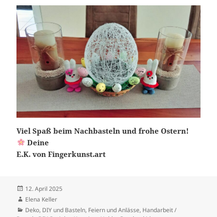
Viel Spaß beim Nachbasteln und frohe Ostern!
Deine
E.K. von Fingerkunst.art
Veröffentlicht
12. April 2025
am
Autor
Elena Keller
Kategorien
Deko
,
DIY und Basteln
,
Feiern und Anlässe
,
Handarbeit /