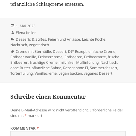
pflanzliche Schlagcreme ersetzen.
Veröffentlicht
1. Mai 2025
am
Autor
Elena Keller
Kategorien
Desserts & Süßes
,
Feiern und Anlässe
,
Leichte Küche
,
Nachtisch
,
Vegetarisch
Schlagwörter
Creme mit Sterntülle
,
Dessert
,
DIY Rezept
,
einfache Creme
,
Erdbeer Vanille
,
Erdbeercreme
,
Erdbeeren
,
Erdbeertorte
,
frische
Erdbeeren
,
fruchtige Creme
,
milchfrei
,
Muffinfüllung
,
Nachtisch
,
ohne Butter
,
pflanzliche Sahne
,
Rezept ohne Ei
,
Sommerdessert
,
Tortenfüllung
,
Vanillecreme
,
vegan backen
,
veganes Dessert
Schreibe einen Kommentar
Deine E-Mail-Adresse wird nicht veröffentlicht.
Erforderliche Felder
sind mit
*
markiert
KOMMENTAR
*