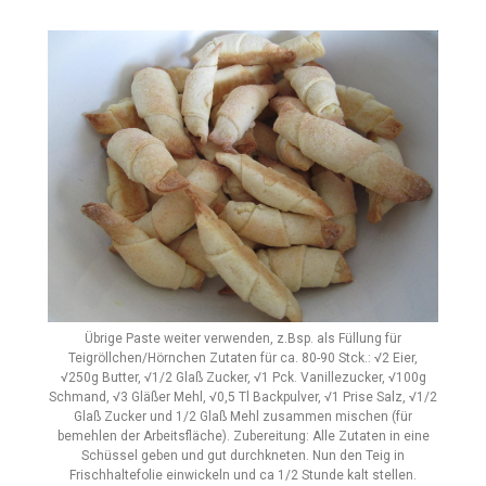
Übrige Paste weiter verwenden, z.Bsp. als Füllung für
Teigröllchen/Hörnchen Zutaten für ca. 80-90 Stck.: √2 Eier,
√250g Butter, √1/2 Glaß Zucker, √1 Pck. Vanillezucker, √100g
Schmand, √3 Gläßer Mehl, √0,5 Tl Backpulver, √1 Prise Salz, √1/2
Glaß Zucker und 1/2 Glaß Mehl zusammen mischen (für
bemehlen der Arbeitsfläche). Zubereitung: Alle Zutaten in eine
Schüssel geben und gut durchkneten. Nun den Teig in
Frischhaltefolie einwickeln und ca 1/2 Stunde kalt stellen.