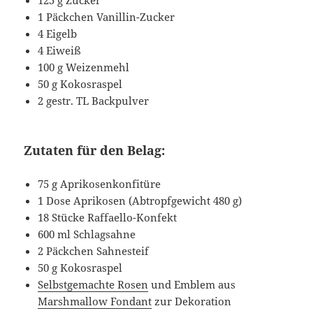
125 g Zucker
1 Päckchen Vanillin-Zucker
4 Eigelb
4 Eiweiß
100 g Weizenmehl
50 g Kokosraspel
2 gestr. TL Backpulver
Zutaten für den Belag:
75 g Aprikosenkonfitüre
1 Dose Aprikosen (Abtropfgewicht 480 g)
18 Stücke Raffaello-Konfekt
600 ml Schlagsahne
2 Päckchen Sahnesteif
50 g Kokosraspel
Selbstgemachte Rosen
und Emblem aus
Marshmallow Fondant
zur Dekoration