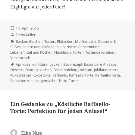
Highlight auf jeder Feier!
Veröffentlicht
14. April 2015
am
Autor
Elena Keller
Kategorien
Backen (Kuchen, Torten, Plätzchen, Muffins etc.)
,
Desserts &
Süßes
,
Feiern und Anlässe
,
Kulinarische Geheimnisse
,
Lebensmittel und Kochen
,
Nachtisch
,
Torten
,
Tortendekoration
,
Vegetarisch
Schlagwörter
Aprikosenkonfitüre
,
backen
,
Backrezept
,
besondere Anlässe
,
Dessert
,
Festtagskuchen
,
Fondantdekor
,
Jubiläum
,
Jubiläumstorte
,
Kokosraspel
,
Kokostorte
,
Raffaello
,
Raffaello Torte
,
Raffaello-Torte
,
Sahnetorte
,
selbstgemachte Torte
,
Torte
Ein Gedanke zu „Köstliche Raffaello-
Torte: Perfektion für jeden Anlass!“
Elke Niss
sagt: