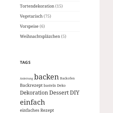
Tortendekoration
(15)
Vegetarisch
(75)
Vorspeise
(6)
Weihnachtspläzchen
(5)
TAGS
backen
Backofen
Anleitung
Backrezept
basteln
Deko
Dessert
DIY
Dekoration
einfach
einfaches Rezept