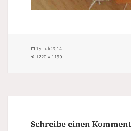
Veröffentlicht
15. Juli 2014
am
Volle
1220 × 1199
Größe
Schreibe einen Kommen