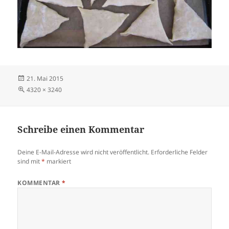
Veröffentlicht
21. Mai 2015
am
Volle
4320 × 3240
Größe
Schreibe einen Kommentar
Deine E-Mail-Adresse wird nicht veröffentlicht.
Erforderliche Felder
sind mit
*
markiert
KOMMENTAR
*