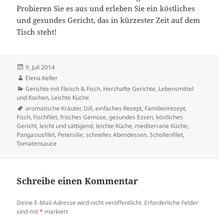
Probieren Sie es aus und erleben Sie ein köstliches
und gesundes Gericht, das in kürzester Zeit auf dem
Tisch steht!
Veröffentlicht
9. Juli 2014
am
Autor
Elena Keller
Kategorien
Gerichte mit Fleisch & Fisch
,
Herzhafte Gerichte
,
Lebensmittel
und Kochen
,
Leichte Küche
Schlagwörter
aromatische Kräuter
,
Dill
,
einfaches Rezept
,
Familienrezept
,
Fisch
,
Fischfilet
,
frisches Gemüse
,
gesundes Essen
,
köstliches
Gericht
,
leicht und sättigend
,
leichte Küche
,
mediterrane Küche
,
Pangasiusfilet
,
Petersilie
,
schnelles Abendessen
,
Schollenfilet
,
Tomatensauce
Schreibe einen Kommentar
Deine E-Mail-Adresse wird nicht veröffentlicht.
Erforderliche Felder
sind mit
*
markiert