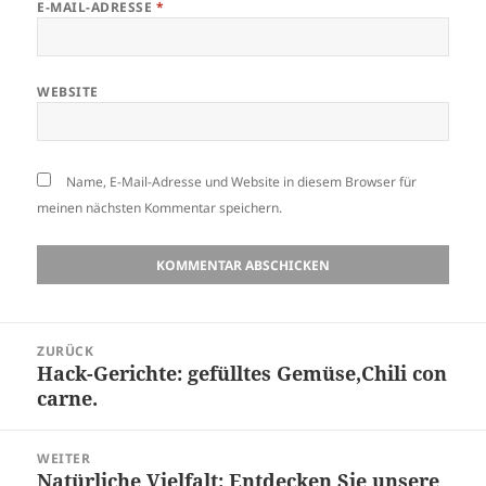
E-MAIL-ADRESSE
*
WEBSITE
Name, E-Mail-Adresse und Website in diesem Browser für
meinen nächsten Kommentar speichern.
Beitragsnavigation
ZURÜCK
Hack-Gerichte: gefülltes Gemüse,Chili con
Vorheriger
carne.
Beitrag:
WEITER
Natürliche Vielfalt: Entdecken Sie unsere
Nächster