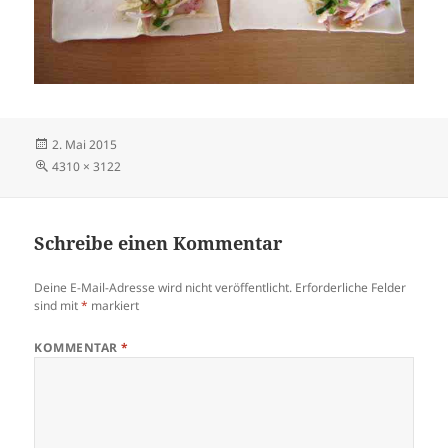
Veröffentlicht
2. Mai 2015
am
Volle
4310 × 3122
Größe
Schreibe einen Kommentar
Deine E-Mail-Adresse wird nicht veröffentlicht.
Erforderliche Felder
sind mit
*
markiert
KOMMENTAR
*