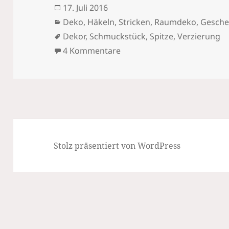
Veröffentlicht
17. Juli 2016
am
Kategorien
Deko
,
Häkeln, Stricken
,
Raumdeko, Gesche
Schlagwörter
Dekor
,
Schmuckstück
,
Spitze
,
Verzierung
zu Schöne Deko-Schwäne
4 Kommentare
Stolz präsentiert von WordPress