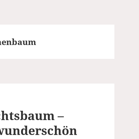
nnenbaum
chtsbaum –
, wunderschön