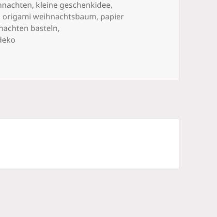
ihnachten
,
kleine geschenkidee
,
,
origami weihnachtsbaum
,
papier
nachten basteln
,
deko
hnachtsbaum – schnell gefaltet, wunderschön als Deko od