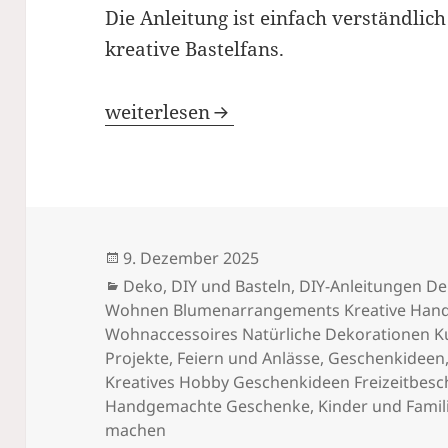
Die Anleitung ist einfach verständlic
kreative Bastelfans.
Origami-Weihnachtsbaum – schnell ge
weiterlesen
Veröffentlicht
9. Dezember 2025
am
Kategorien
Deko
,
DIY und Basteln
,
DIY-Anleitungen De
Wohnen Blumenarrangements Kreative Handar
Wohnaccessoires Natürliche Dekorationen K
Projekte
,
Feiern und Anlässe
,
Geschenkideen
Kreatives Hobby Geschenkideen Freizeitbesch
Handgemachte Geschenke
,
Kinder und Famil
machen