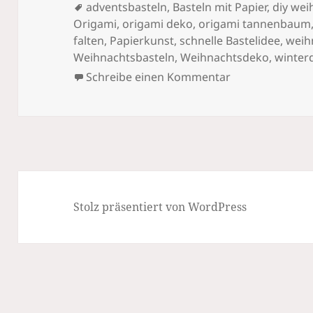
Schlagwörter
adventsbasteln
,
Basteln mit Papier
,
diy we
Origami
,
origami deko
,
origami tannenbaum
falten
,
Papierkunst
,
schnelle Bastelidee
,
weih
Weihnachtsbasteln
,
Weihnachtsdeko
,
winter
zu Origami-Wei
Schreibe einen Kommentar
Stolz präsentiert von WordPress