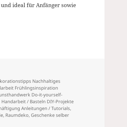
h und ideal für Anfänger sowie
faltet, wunderschön als Deko oder Geschenk
korationstipps Nachhaltiges
beit Frühlingsinspiration
unsthandwerk Do-it-yourself-
,
Handarbeit / Basteln DIY-Projekte
äftigung Anleitungen / Tutorials
,
ie
,
Raumdeko, Geschenke selber