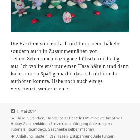
Die Häschen sind einfach nicht nur beim häkeln
sondern auch in
Zusammen
nähen
von
Teilen. Sehen noch dazu ganz hübsch und lustig
aus. Ich wollte erst nur einen Hase häkeln und dann
hat es mir so Spaß gemacht, dass ich nicht mehr
aufhören konnte. Habe noch auch einige
Hasen- Häkelanleitung
verschenkt.
weiterlesen
Veröffentlicht
1. Mai 2014
am
Kategorien
Häkeln, Stricken
,
Handarbeit / Basteln DIY-Projekte Kreatives
Hobby Geschenkideen Freizeitbeschäftigung Anleitungen /
Tutorials
,
Raumdeko, Geschenke selber machen
Schlagwörter
Anleitung
,
basteln
,
DIY Hasen
,
Entspannung Anleitungen
,