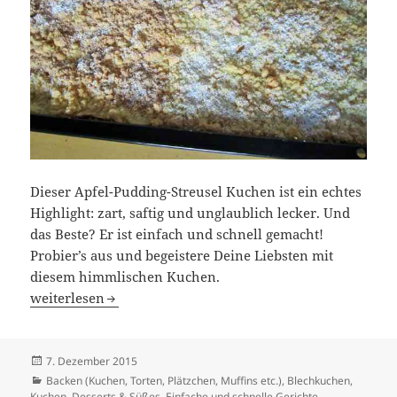
Dieser Apfel-Pudding-Streusel Kuchen ist ein echtes
Highlight: zart, saftig und unglaublich lecker. Und
das Beste? Er ist einfach und schnell gemacht!
Probier’s aus und begeistere Deine Liebsten mit
diesem himmlischen Kuchen.
Apfel-Pudding-Streusel Blechkuchen
weiterlesen
Veröffentlicht
7. Dezember 2015
am
Kategorien
Backen (Kuchen, Torten, Plätzchen, Muffins etc.)
,
Blechkuchen,
Kuchen
,
Desserts & Süßes
,
Einfache und schnelle Gerichte
,