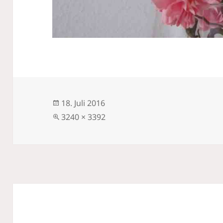
Veröffentlicht
18. Juli 2016
am
Volle
3240 × 3392
Größe