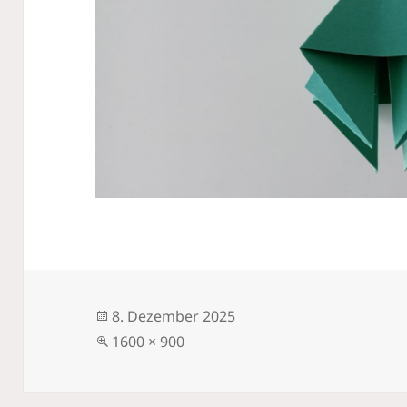
Veröffentlicht
8. Dezember 2025
am
Volle
1600 × 900
Größe