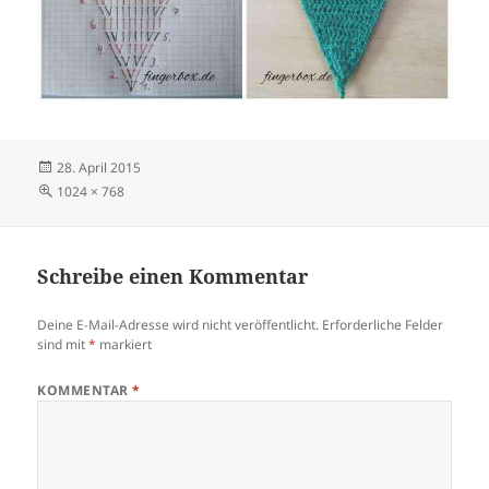
Veröffentlicht
28. April 2015
am
Volle
1024 × 768
Größe
Schreibe einen Kommentar
Deine E-Mail-Adresse wird nicht veröffentlicht.
Erforderliche Felder
sind mit
*
markiert
KOMMENTAR
*