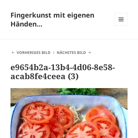
Fingerkunst mit eigenen
Händen…
MENÜ
UND
WIDGETS
VORHERIGES BILD
NÄCHSTES BILD
e9654b2a-13b4-4d06-8e58-
acab8fe4ceea (3)