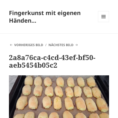
Fingerkunst mit eigenen
Händen…
MENÜ
UND
WIDGETS
VORHERIGES BILD
NÄCHSTES BILD
2a8a76ca-c4cd-43ef-bf50-
aeb5454b05c2