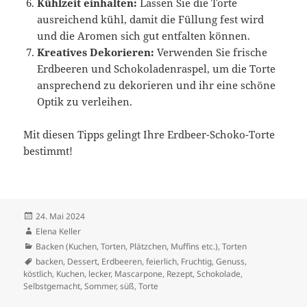
Kühlzeit einhalten:
Lassen Sie die Torte
ausreichend kühl, damit die Füllung fest wird
und die Aromen sich gut entfalten können.
Kreatives Dekorieren:
Verwenden Sie frische
Erdbeeren und Schokoladenraspel, um die Torte
ansprechend zu dekorieren und ihr eine schöne
Optik zu verleihen.
Mit diesen Tipps gelingt Ihre Erdbeer-Schoko-Torte
bestimmt!
Veröffentlicht
24. Mai 2024
am
Autor
Elena Keller
Kategorien
Backen (Kuchen, Torten, Plätzchen, Muffins etc.)
,
Torten
Schlagwörter
backen
,
Dessert
,
Erdbeeren
,
feierlich
,
Fruchtig
,
Genuss
,
köstlich
,
Kuchen
,
lecker
,
Mascarpone
,
Rezept
,
Schokolade
,
Selbstgemacht
,
Sommer
,
süß
,
Torte