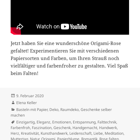
Jetzt haben Sie eine wunderschöne Origami-Rose
gefaltet! Experimentieren Sie mit verschiedenen
Papiersorten und Farben, um Ihren Strauß noch
vielfältiger und farbenfroher zu gestalten. Viel Spaß
beim Falten!
Veröffentlicht
9. Februar 2020
am
Autor
Elena Keller
Kategorien
Basteln mit Papier
,
Deko
,
Raumdeko, Geschenke selber
machen
Schlagwörter
Einzigartig
,
Eleganz
,
Emotionen
,
Entspannung
,
Falttechnik
,
Farbenfroh
,
Faszination
,
Geschenk
,
Handgemacht
,
Handwerk
,
Herz
,
Kreativität
,
Kunsthandwerk
,
Leidenschaft
,
Liebe
,
Meditation
,
Muttertag
,
Natur
,
Origami
,
Papierblume
,
Romantik
,
Rose falten
,