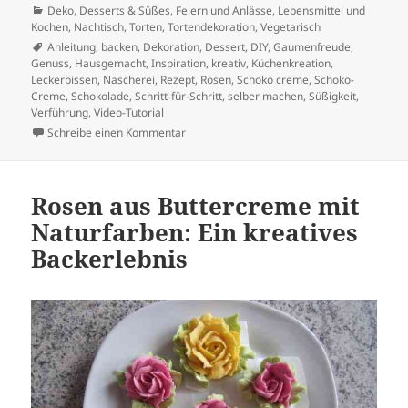
am
Kategorien
Deko
,
Desserts & Süßes
,
Feiern und Anlässe
,
Lebensmittel und
Kochen
,
Nachtisch
,
Torten
,
Tortendekoration
,
Vegetarisch
Schlagwörter
Anleitung
,
backen
,
Dekoration
,
Dessert
,
DIY
,
Gaumenfreude
,
Genuss
,
Hausgemacht
,
Inspiration
,
kreativ
,
Küchenkreation
,
Leckerbissen
,
Nascherei
,
Rezept
,
Rosen
,
Schoko creme
,
Schoko-
Creme
,
Schokolade
,
Schritt-für-Schritt
,
selber machen
,
Süßigkeit
,
Verführung
,
Video-Tutorial
zu Schoko Creme -Rosen selber machen
Schreibe einen Kommentar
Rosen aus Buttercreme mit
Naturfarben: Ein kreatives
Backerlebnis