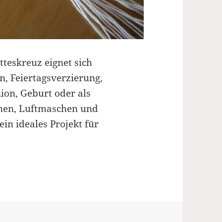
tteskreuz eignet sich
, Feiertagsverzierung,
on, Geburt oder als
chen, Luftmaschen und
ein ideales Projekt für
edeutungsvoll