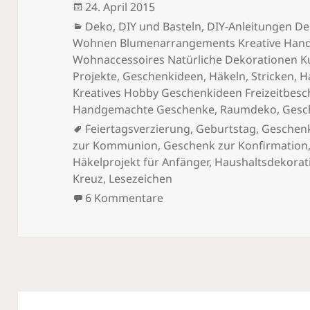
Veröffentlicht
24. April 2015
am
Kategorien
Deko
,
DIY und Basteln
,
DIY-Anleitungen De
Wohnen Blumenarrangements Kreative Handar
Wohnaccessoires Natürliche Dekorationen K
Projekte
,
Geschenkideen
,
Häkeln, Stricken
,
H
Kreatives Hobby Geschenkideen Freizeitbesch
Handgemachte Geschenke
,
Raumdeko, Gesc
Schlagwörter
Feiertagsverzierung
,
Geburtstag
,
Geschen
zur Kommunion
,
Geschenk zur Konfirmation
Häkelprojekt für Anfänger
,
Haushaltsdekorat
Kreuz
,
Lesezeichen
zu Gotteskreuz häkeln: Dek
6 Kommentare