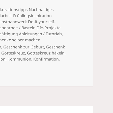
korationstipps Nachhaltiges
beit Frühlingsinspiration
unsthandwerk Do-it-yourself-
andarbeit / Basteln DIY-Projekte
äftigung Anleitungen / Tutorials
,
henke selber machen
k
,
Geschenk zur Geburt
,
Geschenk
,
Gotteskreuz
,
Gotteskreuz häkeln
,
ion
,
Kommunion
,
Konfirmation
,
orativ und Bedeutungsvoll