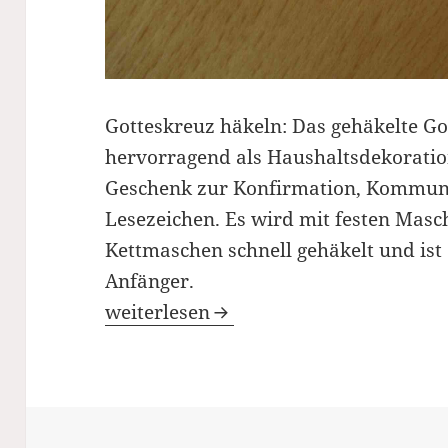
Gotteskreuz häkeln: Das gehäkelte Go
hervorragend als Haushaltsdekoration
Geschenk zur Konfirmation, Kommuni
Lesezeichen. Es wird mit festen Mas
Kettmaschen schnell gehäkelt und ist 
Anfänger.
Gotteskreuz häkeln: Dekorativ und B
weiterlesen